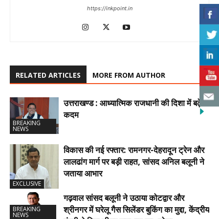
https://inkpoint.in
RELATED ARTICLES
MORE FROM AUTHOR
उत्तराखण्ड : आध्यात्मिक राजधानी की दिशा में बढ़े
कदम
BREAKING
NEWS
विकास की नई रफ्तार: रामनगर-देहरादून ट्रेन और
लालढांग मार्ग पर बड़ी राहत, सांसद अनिल बलूनी ने
जताया आभार
EXCLUSIVE
गढ़वाल सांसद बलूनी ने उठाया कोटद्वार और
श्रीनगर में घरेलू गैस सिलेंडर बुकिंग का मुद्दा, केंद्रीय
BREAKING
NEWS