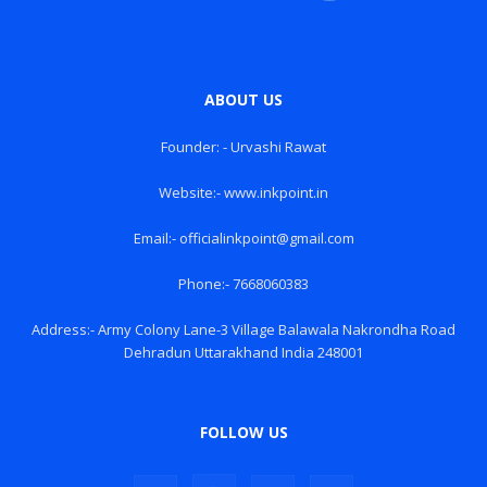
ABOUT US
Founder: - Urvashi Rawat
Website:- www.inkpoint.in
Email:- officialinkpoint@gmail.com
Phone:- 7668060383
Address:- Army Colony Lane-3 Village Balawala Nakrondha Road
Dehradun Uttarakhand India 248001
FOLLOW US