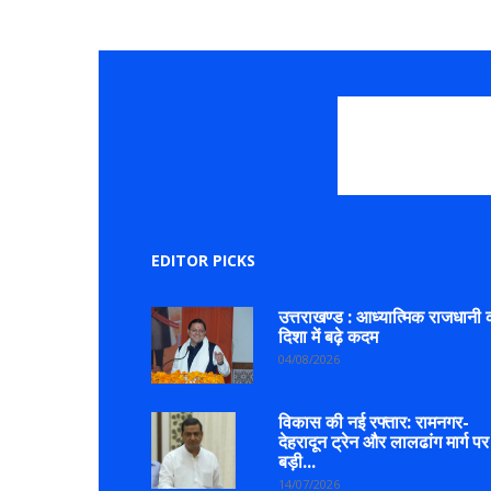
EDITOR PICKS
उत्तराखण्ड : आध्यात्मिक राजधानी 
दिशा में बढ़े कदम
04/08/2026
विकास की नई रफ्तार: रामनगर-
देहरादून ट्रेन और लालढांग मार्ग पर
बड़ी...
14/07/2026