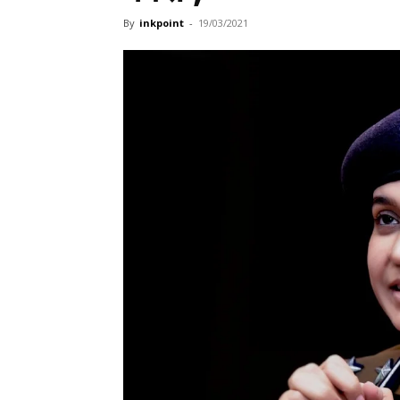
By
inkpoint
-
19/03/2021