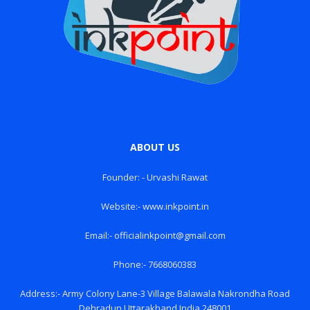
ABOUT US
Founder: - Urvashi Rawat
Website:- www.inkpoint.in
Email:- officialinkpoint@gmail.com
Phone:- 7668060383
Address:- Army Colony Lane-3 Village Balawala Nakrondha Road
Dehradun Uttarakhand India 248001