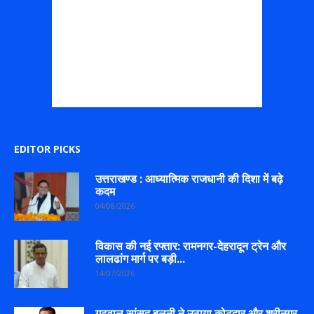
EDITOR PICKS
उत्तराखण्ड : आध्यात्मिक राजधानी की दिशा में बढ़े
कदम
04/08/2026
विकास की नई रफ्तार: रामनगर-देहरादून ट्रेन और
लालढांग मार्ग पर बड़ी...
14/07/2026
गढ़वाल सांसद बलूनी ने उठाया कोटद्वार और श्रीनगर