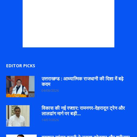
EDITOR PICKS
उत्तराखण्ड : आध्यात्मिक राजधानी की दिशा में बढ़े
कदम
04/08/2026
विकास की नई रफ्तार: रामनगर-देहरादून ट्रेन और
लालढांग मार्ग पर बड़ी...
14/07/2026