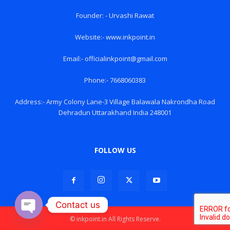
Founder: - Urvashi Rawat
Website:- www.inkpoint.in
Email:- officialinkpoint@gmail.com
Phone:- 7668060383
Address:- Army Colony Lane-3 Village Balawala Nakrondha Road
Dehradun Uttarakhand India 248001
FOLLOW US
Contact us
© inkpoint.in All Rights Reserve.
Open