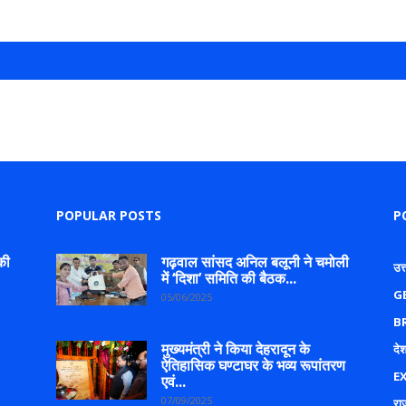
POPULAR POSTS
P
की
गढ़वाल सांसद अनिल बलूनी ने चमोली
उत
में ‘दिशा’ समिति की बैठक...
G
05/06/2025
B
मुख्यमंत्री ने किया देहरादून के
देश
ऐतिहासिक घण्टाघर के भव्य रूपांतरण
E
एवं...
07/09/2025
रा