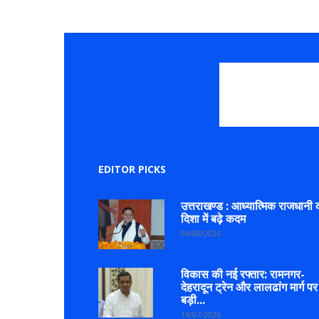
EDITOR PICKS
उत्तराखण्ड : आध्यात्मिक राजधानी 
दिशा में बढ़े कदम
04/08/2026
विकास की नई रफ्तार: रामनगर-
देहरादून ट्रेन और लालढांग मार्ग पर
बड़ी...
14/07/2026