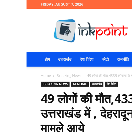
FRIDAY, AUGUST 7, 2026
INKPOINT
होम
उत्तराखंड
देश विदेश
फोटो
राजनीति
Home
Breaking News
49 लोगों की मौत,4339 कोरोना के माम
BREAKING NEWS
GENERAL
उत्तराखंड
देश विदेश
49 लोगों की मौत,433
उत्तराखंड में , देहरा
मामले आये