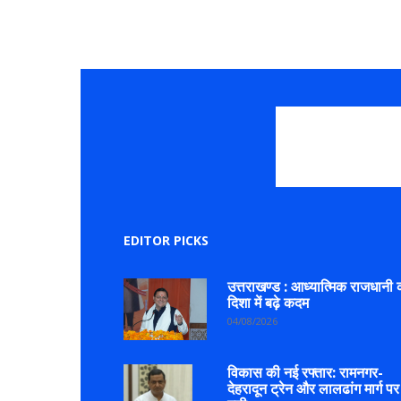
EDITOR PICKS
उत्तराखण्ड : आध्यात्मिक राजधानी 
दिशा में बढ़े कदम
04/08/2026
विकास की नई रफ्तार: रामनगर-
देहरादून ट्रेन और लालढांग मार्ग पर