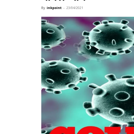
By
inkpoint
-
23/04/2021