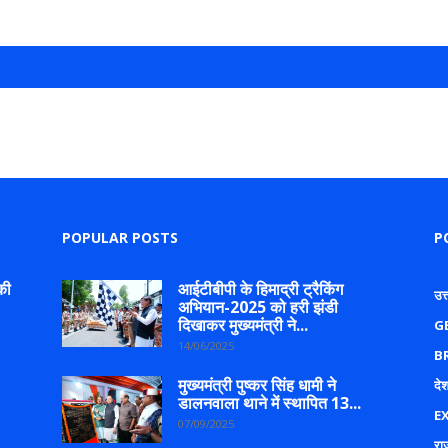
POPULAR POSTS
P
की
आईटीबीपी के हिमाद्री ट्रैकिंग
उत
अभियान-2025 को हरी झंडी
दिखाकर मुख्यमंत्री ने...
G
14/06/2025
B
मुख्यमंत्री पुष्कर सिंह धामी ने
देश
डालनवाला थाने में स्थापित 13...
E
07/09/2025
रा