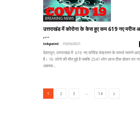
BREAKING NEWS
उत्तराखंड में कोरोना के केस हुए कम 619 नए मरीज 
,...
inkpoint
-
05/06/2021
देहरादून, उत्तराखंड में 619 नए कोविड संक्रमण के मामले सामने आए
है। 16 लोगो की मौत हुई है जबकि 2541 लोग आज ठीक होकर घर ग
अबतक...
...
1
2
3
14