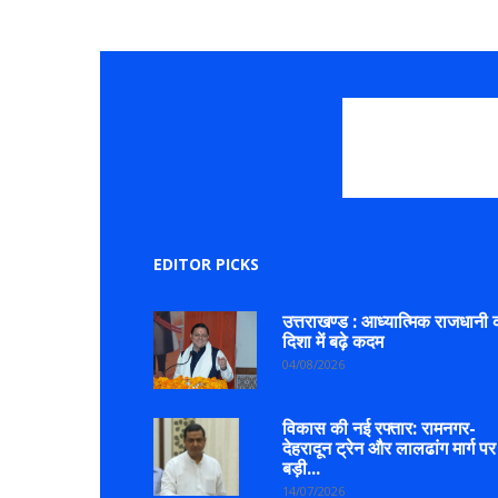
EDITOR PICKS
उत्तराखण्ड : आध्यात्मिक राजधानी 
दिशा में बढ़े कदम
04/08/2026
विकास की नई रफ्तार: रामनगर-
देहरादून ट्रेन और लालढांग मार्ग पर
बड़ी...
14/07/2026