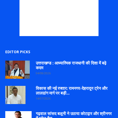
EDITOR PICKS
उत्तराखण्ड : आध्यात्मिक राजधानी की दिशा में बढ़े
कदम
04/08/2026
विकास की नई रफ्तार: रामनगर-देहरादून ट्रेन और
लालढांग मार्ग पर बड़ी...
14/07/2026
गढ़वाल सांसद बलूनी ने उठाया कोटद्वार और श्रीनगर