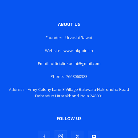
ABOUT US
Founder: - Urvashi Rawat
Website:- www.inkpoint.in
Email:- officialinkpoint@gmail.com
Phone:- 7668060383
Address:- Army Colony Lane-3 Village Balawala Nakrondha Road
Dehradun Uttarakhand India 248001
FOLLOW US