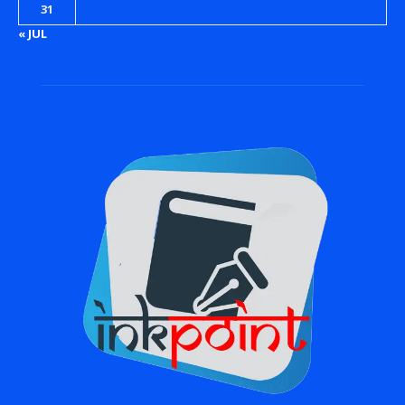
31
« JUL