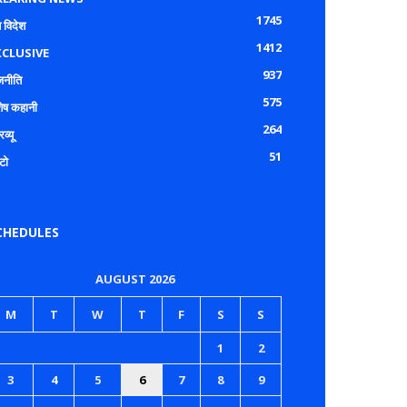
1745
 विदेश
1412
XCLUSIVE
937
जनीति
575
शेष कहानी
264
रव्यू
51
टो
CHEDULES
AUGUST 2026
M
T
W
T
F
S
S
1
2
3
4
5
6
7
8
9