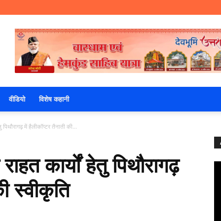
वीडियो
विशेष कहानी
तु पिथौरागढ़ में हैलीकॉप्टर तैनाती की...
 राहत कार्यों हेतु पिथौरागढ़
की स्वीकृति