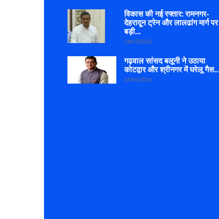
विकास की नई रफ्तार: रामनगर-
देहरादून ट्रेन और लालढांग मार्ग पर
बड़ी...
14/07/2026
गढ़वाल सांसद बलूनी ने उठाया
कोटद्वार और श्रीनगर में घरेलू गैस..
23/06/2026