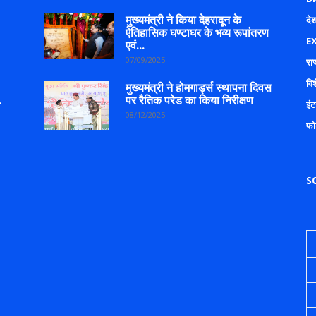
मुख्यमंत्री ने किया देहरादून के
देश
ऐतिहासिक घण्टाघर के भव्य रूपांतरण
E
एवं...
07/09/2025
रा
वि
मुख्यमंत्री ने होमगार्ड्स स्थापना दिवस
.
पर रैतिक परेड का किया निरीक्षण
इंट
08/12/2025
फो
S