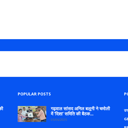
POPULAR POSTS
P
की
गढ़वाल सांसद अनिल बलूनी ने चमोली
उत
में ‘दिशा’ समिति की बैठक...
G
05/06/2025
B