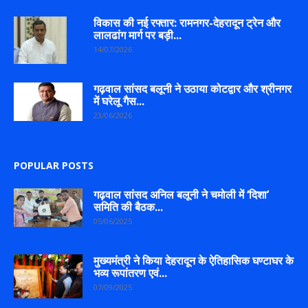
विकास की नई रफ्तार: रामनगर-देहरादून ट्रेन और
लालढांग मार्ग पर बड़ी...
14/07/2026
गढ़वाल सांसद बलूनी ने उठाया कोटद्वार और श्रीनगर
में घरेलू गैस...
23/06/2026
POPULAR POSTS
गढ़वाल सांसद अनिल बलूनी ने चमोली में ‘दिशा’
समिति की बैठक...
05/06/2025
मुख्यमंत्री ने किया देहरादून के ऐतिहासिक घण्टाघर के
भव्य रूपांतरण एवं...
07/09/2025