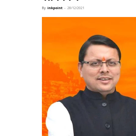
By
inkpoint
-
28/12/2021