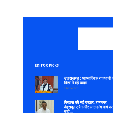
EDITOR PICKS
उत्तराखण्ड : आध्यात्मिक राजधानी 
दिशा में बढ़े कदम
04/08/2026
विकास की नई रफ्तार: रामनगर-
देहरादून ट्रेन और लालढांग मार्ग पर
बड़ी...