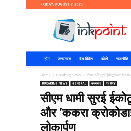
FRIDAY, AUGUST 7, 2026
INKPOINT
होम
उत्तराखंड
देश विदेश
फोटो
राजनीति
Home
Breaking News
सीएम धामी सुरई ईकोटूरिज्म जोन’ मे
BREAKING NEWS
GENERAL
उत्तराखंड
देश विदेश
सीएम धामी सुरई ईकोटू
और ’ककरा क्रोकोडाइल
लोकार्पण