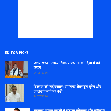
EDITOR PICKS
उत्तराखण्ड : आध्यात्मिक राजधानी की दिशा में बढ़े
कदम
04/08/2026
विकास की नई रफ्तार: रामनगर-देहरादून ट्रेन और
लालढांग मार्ग पर बड़ी...
14/07/2026
गढ़वाल सांसद बलूनी ने उठाया कोटद्वार और श्रीनगर