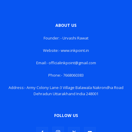
ABOUT US
Founder: - Urvashi Rawat
Website:- www.inkpoint.in
Email:- officialinkpoint@gmail.com
Phone:- 7668060383
Address:- Army Colony Lane-3 Village Balawala Nakrondha Road
Dehradun Uttarakhand India 248001
FOLLOW US