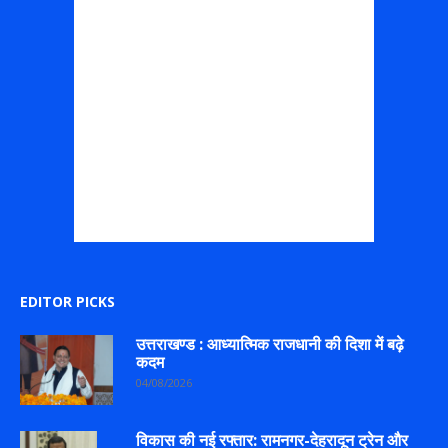
EDITOR PICKS
उत्तराखण्ड : आध्यात्मिक राजधानी की दिशा में बढ़े
कदम
04/08/2026
विकास की नई रफ्तार: रामनगर-देहरादून ट्रेन और