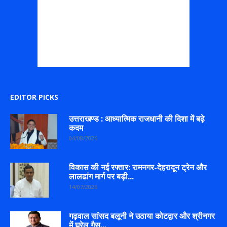
EDITOR PICKS
उत्तराखण्ड : आध्यात्मिक राजधानी की दिशा में बढ़े
कदम
04/08/2026
विकास की नई रफ्तार: रामनगर-देहरादून ट्रेन और
लालढांग मार्ग पर बड़ी...
14/07/2026
गढ़वाल सांसद बलूनी ने उठाया कोटद्वार और श्रीनगर
में घरेलू गैस...