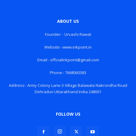
ABOUT US
Founder: - Urvashi Rawat
Website:- www.inkpoint.in
Email:- officialinkpoint@gmail.com
Phone:- 7668060383
Address:- Army Colony Lane-3 Village Balawala Nakrondha Road
Dehradun Uttarakhand India 248001
FOLLOW US