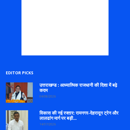
EDITOR PICKS
उत्तराखण्ड : आध्यात्मिक राजधानी की दिशा में बढ़े
कदम
04/08/2026
विकास की नई रफ्तार: रामनगर-देहरादून ट्रेन और
लालढांग मार्ग पर बड़ी...
14/07/2026