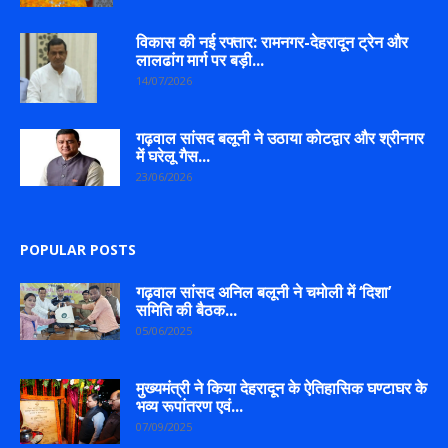
विकास की नई रफ्तार: रामनगर-देहरादून ट्रेन और
लालढांग मार्ग पर बड़ी...
14/07/2026
गढ़वाल सांसद बलूनी ने उठाया कोटद्वार और श्रीनगर
में घरेलू गैस...
23/06/2026
POPULAR POSTS
गढ़वाल सांसद अनिल बलूनी ने चमोली में ‘दिशा’
समिति की बैठक...
05/06/2025
मुख्यमंत्री ने किया देहरादून के ऐतिहासिक घण्टाघर के
भव्य रूपांतरण एवं...
07/09/2025