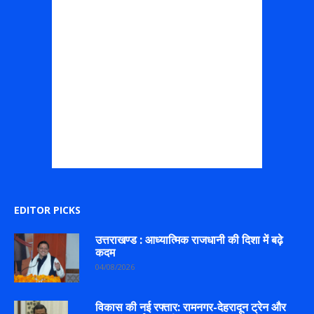
EDITOR PICKS
उत्तराखण्ड : आध्यात्मिक राजधानी की दिशा में बढ़े
कदम
04/08/2026
विकास की नई रफ्तार: रामनगर-देहरादून ट्रेन और