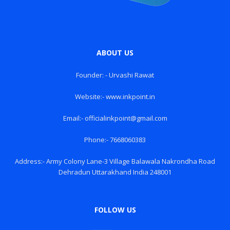
ABOUT US
Founder: - Urvashi Rawat
Website:- www.inkpoint.in
Email:- officialinkpoint@gmail.com
Phone:- 7668060383
Address:- Army Colony Lane-3 Village Balawala Nakrondha Road
Dehradun Uttarakhand India 248001
FOLLOW US