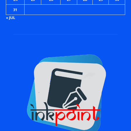
31
« JUL