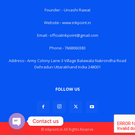
Founder: - Urvashi Rawat
Website:- www.inkpoint.in
Email:- officialinkpoint@gmail.com
Phone:- 7668060383
Address:- Army Colony Lane-3 Village Balawala Nakrondha Road
Dehradun Uttarakhand India 248001
FOLLOW US
Contact us
© inkpoint.in All Rights Reserve.
Open