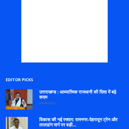
EDITOR PICKS
उत्तराखण्ड : आध्यात्मिक राजधानी की दिशा में बढ़े
कदम
04/08/2026
विकास की नई रफ्तार: रामनगर-देहरादून ट्रेन और
लालढांग मार्ग पर बड़ी...