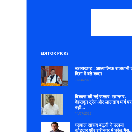
EDITOR PICKS
उत्तराखण्ड : आध्यात्मिक राजधानी 
दिशा में बढ़े कदम
04/08/2026
विकास की नई रफ्तार: रामनगर-
देहरादून ट्रेन और लालढांग मार्ग पर
बड़ी...
14/07/2026
गढ़वाल सांसद बलूनी ने उठाया
कोटद्वार और श्रीनगर में घरेलू गैस..