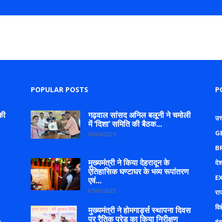
POPULAR POSTS
P
की
गढ़वाल सांसद अनिल बलूनी ने चमोली
उत
में ‘दिशा’ समिति की बैठक...
G
05/06/2025
B
मुख्यमंत्री ने किया देहरादून के
देश
ऐतिहासिक घण्टाघर के भव्य रूपांतरण
E
एवं...
07/09/2025
रा
वि
मुख्यमंत्री ने होमगार्ड्स स्थापना दिवस
.
पर रैतिक परेड का किया निरीक्षण