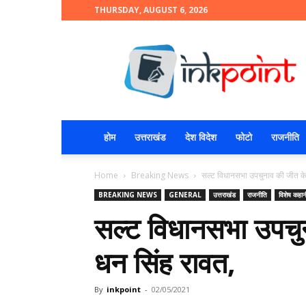
THURSDAY, AUGUST 6, 2026
INKPOINT
होम
उत्तराखंड
देश विदेश
फोटो
राजनीति
Home
Breaking News
सल्ट विधानसभा उपचुनाव की जीत के 
BREAKING NEWS
GENERAL
उत्तराखंड
राजनीति
विशेष कहान
सल्ट विधानसभा उपचु
धन सिंह रावत,
By
inkpoint
-
02/05/2021