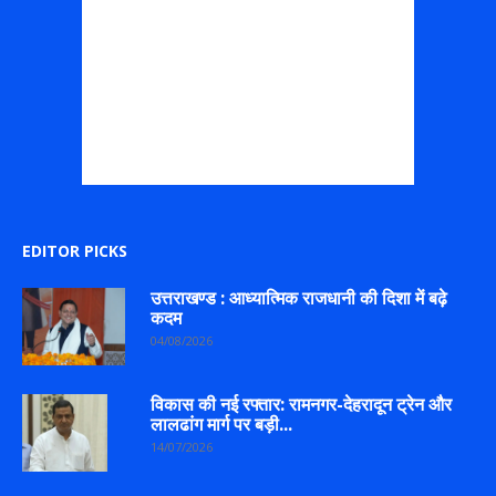
EDITOR PICKS
उत्तराखण्ड : आध्यात्मिक राजधानी की दिशा में बढ़े
कदम
04/08/2026
विकास की नई रफ्तार: रामनगर-देहरादून ट्रेन और
लालढांग मार्ग पर बड़ी...
14/07/2026