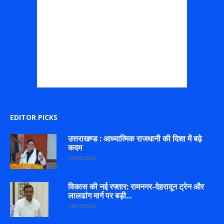
EDITOR PICKS
उत्तराखण्ड : आध्यात्मिक राजधानी की दिशा में बढ़े
कदम
04/08/2026
विकास की नई रफ्तार: रामनगर-देहरादून ट्रेन और
लालढांग मार्ग पर बड़ी...
14/07/2026